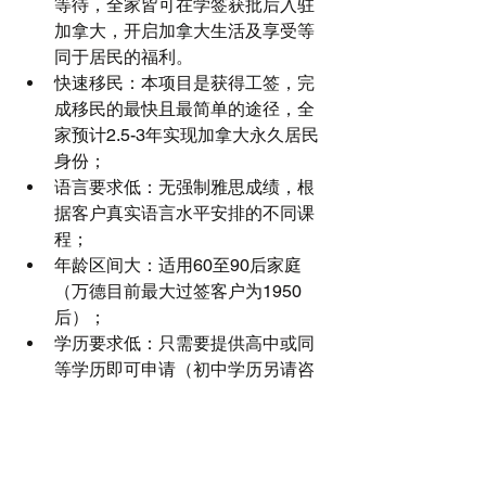
等待，全家皆可在学签获批后入驻
加拿大，开启加拿大生活及享受等
同于居民的福利。  
快速移民：本项目是获得工签，完
成移民的最快且最简单的途径，全
家预计2.5-3年实现加拿大永久居民
身份；  
语言要求低：无强制雅思成绩，根
据客户真实语言水平安排的不同课
程；  
年龄区间大：适用60至90后家庭
（万德目前最大过签客户为1950
后）；  
学历要求低：只需要提供高中或同
等学历即可申请（初中学历另请咨
询）；  
资金要求低：申请人只需提供加拿
大银行出具的最低3.5万加元左右的
资金证明，无需冻结。  