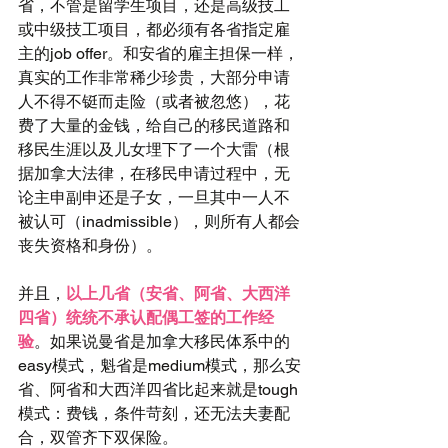
省，不管是留学生项目，还是高级技工
或中级技工项目，都必须有各省指定雇
主的job offer。和安省的雇主担保一样，
真实的工作非常稀少珍贵，大部分申请
人不得不铤而走险（或者被忽悠），花
费了大量的金钱，给自己的移民道路和
移民生涯以及儿女埋下了一个大雷（根
据加拿大法律，在移民申请过程中，无
论主申副申还是子女，一旦其中一人不
被认可（inadmissible），则所有人都会
丧失资格和身份）。
并且，
以上几省（安省、阿省、大西洋
四省）统统不承认配偶工签的工作经
验
。如果说曼省是加拿大移民体系中的
easy模式，魁省是medium模式，那么安
省、阿省和大西洋四省比起来就是tough
模式：费钱，条件苛刻，还无法夫妻配
合，双管齐下双保险。