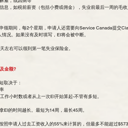
解雇，或因病等  
信息，如税前薪资（包括小费或佣金），失业前最后一周的毛收
期间，每2个星期，申请人还需要向Service Canada提交Claima
人情况。如果没有及时填写，EI将会被中断。
8天左右可以领到第一笔失业保险金。
，及金额?
短取决于： 
  
的工作小时数或者从上一次EI开始算起-不管有多短。 
EI的时间越长。最短为14周，最长45周。
是按照申请人过去工资收入的55%来计算的，但最多不能超过$57