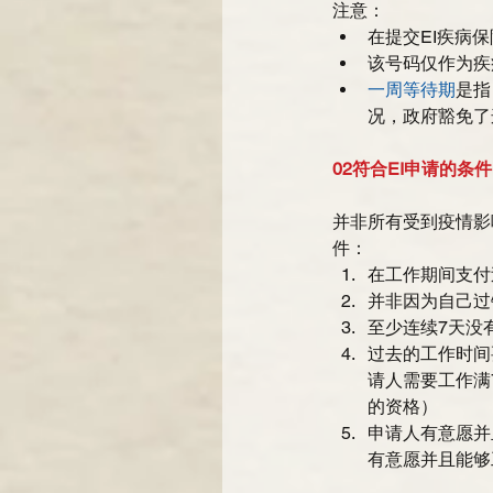
注意： 
在提交EI疾病
该号码仅作为疾
一周等待期
是指
况，政府豁免了
02符合EI申请的条件
并非所有受到疫情影
件： 
在工作期间支付过E
并非因为自己过
至少连续7天没
过去的工作时间
请人需要工作满
的资格）  
申请人有意愿并
有意愿并且能够